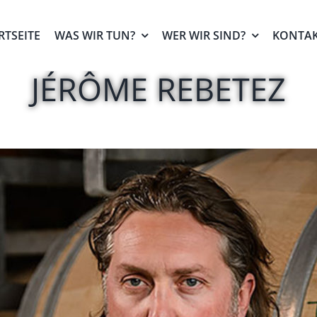
RTSEITE
WAS WIR TUN?
WER WIR SIND?
KONTA
JÉRÔME REBETEZ