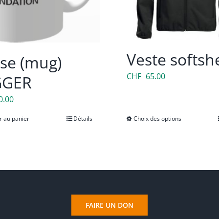
Veste softshe
se (mug)
CHF
65.00
GGER
0.00
r au panier
Détails
Choix des options
Ce
produit
a
plusieurs
variations
Les
options
FAIRE UN DON
peuvent