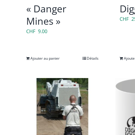
produit
« Danger
Dig
Mines »
CHF
2
CHF
9.00
Ajouter au panier
Détails
Ajoute