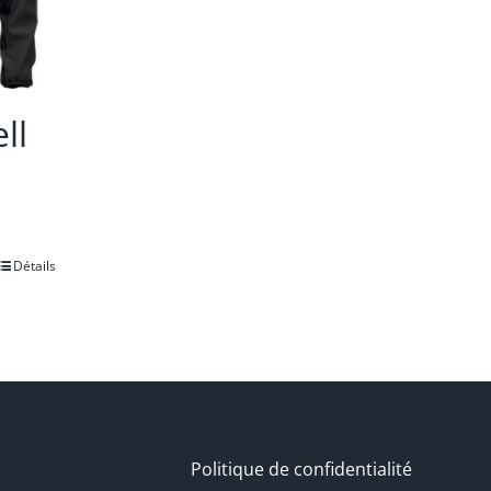
ll
Détails
.
Politique de confidentialité