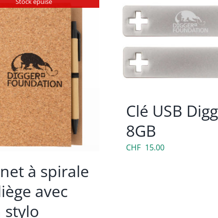
Stock épuisé
Clé USB Digg
8GB
CHF
15.00
net à spirale
liège avec
 stylo