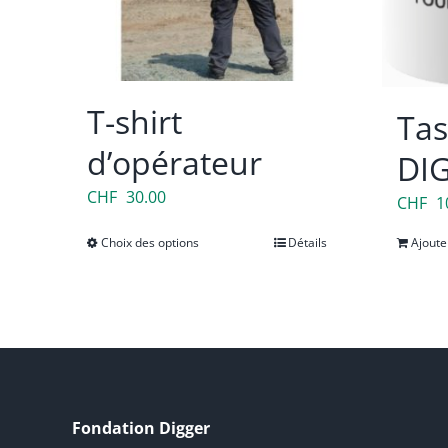
T-shirt
Tas
d’opérateur
DI
CHF
30.00
CHF
1
Choix des options
Ce
Détails
Ajoute
produit
a
plusieurs
variations.
Les
options
Fondation Digger
peuvent