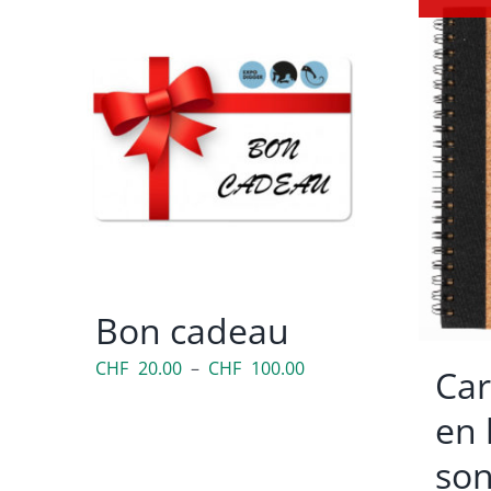
Bon cadeau
Plage
CHF
20.00
–
CHF
100.00
Car
de
en 
prix :
CHF 20.00
son
à