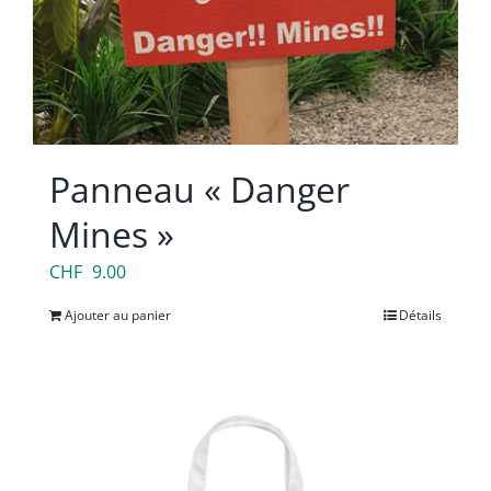
page
du
produit
Panneau « Danger
Mines »
CHF
9.00
Ajouter au panier
Détails