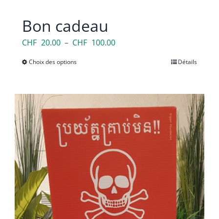
Bon cadeau
Plage
CHF
20.00
–
CHF
100.00
de
Choix des options
Ce
Détails
prix :
produit
CHF 20.00
a
à
plusieurs
CHF 100.00
variations.
Les
options
peuvent
être
choisies
sur
la