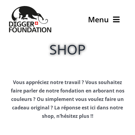
Passer
au
Menu
contenu
Accueil
SHOP
Que faisons-nous ?
Qui sommes-nous ?
Vous appréciez notre travail ? Vous souhaitez
faire parler de notre fondation en arborant nos
Shop
couleurs ? Ou simplement vous voulez faire un
cadeau original ? La réponse est ici dans notre
Contact
shop, n’hésitez plus !!
Expo Digger