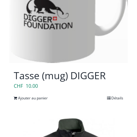
sur
la
page
du
produit
Tasse (mug) DIGGER
CHF
10.00
Ajouter au panier
Détails