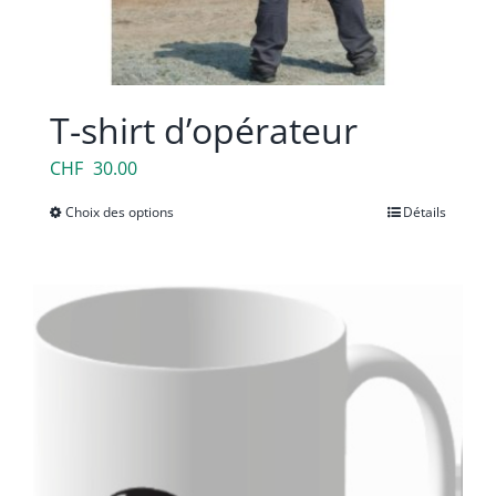
T-shirt d’opérateur
CHF
30.00
Choix des options
Ce
Détails
produit
a
plusieurs
variations.
Les
options
peuvent
être
choisies